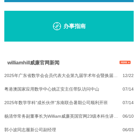
办事指南
williamhill威廉官网新闻
2025年广东省数学会会员代表大会第九届学术年会暨换届选举大会圆满召开
12/22
粤港澳国家应用数学中心姚正安主任带队访问中山
07/14
2025年数学学科“成长伙伴”东南联合暑期公司顺利开班
07/14
杨清华常务副董事长为William威廉英国官网23级本科生讲授思政课
06/10
郭小波同志履新公司副经理
06/03