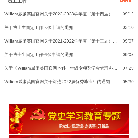
员工工作
William威廉英国官网关于2022-2023学年度（第十四届）williamhill威廉官网管理公司李学柔基金奖学金拟推荐候选人的公示
09/12
关于博士生固定工作卡位申请的通知
03/10
William威廉英国官网关于2021-2022学年度（第十三届）williamhill威廉官网管理公司李学柔基金奖学金拟推荐候选人的公示
09/07
关于博士生固定工作卡位申请的通知
09/05
关于《William威廉英国官网本科一年级专项奖学金管理办法 》的公示
07/29
William威廉英国官网关于评选2022届优秀毕业生的通知
05/30