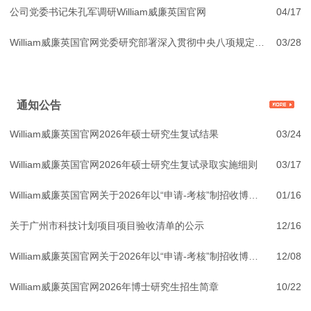
公司党委书记朱孔军调研William威廉英国官网
04/17
William威廉英国官网党委研究部署深入贯彻中央八项规定精神学习教育
03/28
通知公告
William威廉英国官网2026年硕士研究生复试结果
03/24
William威廉英国官网2026年硕士研究生复试录取实施细则
03/17
William威廉英国官网关于2026年以“申请-考核”制招收博士研究生综合考核结果的公示
01/16
关于广州市科技计划项目项目验收清单的公示
12/16
William威廉英国官网关于2026年以“申请-考核”制招收博士研究生综合考核名单的公示
12/08
William威廉英国官网2026年博士研究生招生简章
10/22