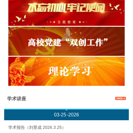
学术讲座
03-25
2026
学术报告（刘昱成 2026.3.25）