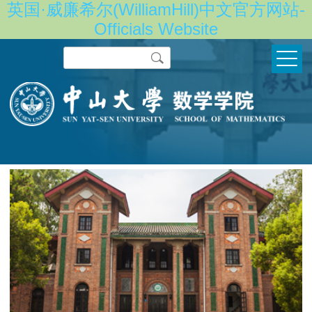
英国·威廉希尔(WilliamHill)中文官方网站-
Officials Website
Search