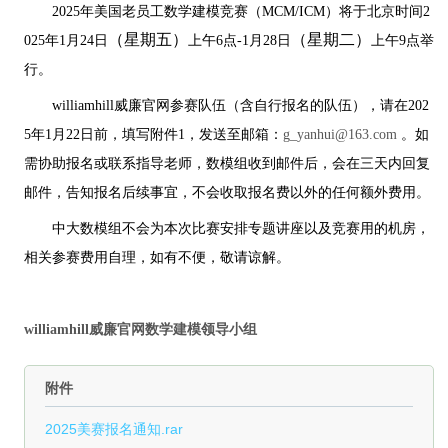
20
25
年美国老员工数学建模竞赛（
MCM/ICM
）将于
北京时间
2
（星期五
）
（星期二
）
0
25
年
1
月
24
日
上午
6
点
-
1
月
28
日
上午
9
点
举
行
。
williamhill威廉官网参赛队伍（含自行报名的队伍），请在
202
5
年
1
月
22
日前，填写附件
1
，
发送至邮箱：
g_yanhui@163.com
。如
需协助报名或联系指导老师，数模组收到邮件后，会在三天内回复
邮件，告知报名后续事宜，不会收取报名费以外的任何额外费用。
中大数模组不会为本次比赛安排专题讲座以及竞赛用的机房
，
相关参赛费用自理，
如有不便
，
敬请谅解
。
williamhill威廉官网数学建模领导小组
附件
2025美赛报名通知.rar