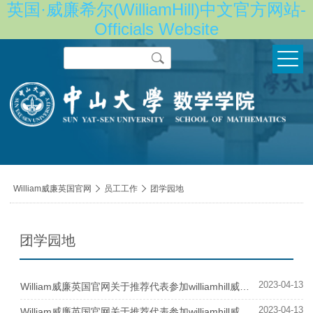
英国·威廉希尔(WilliamHill)中文官方网站-
Officials Website
Search
导
William威廉英国官网

员工工作

团学园地
航
痕
迹
团学园地
2023-04-13
William威廉英国官网关于推荐代表参加williamhill威廉官网第三十九次研究生代表大会的公示
2023-04-13
William威廉英国官网关于推荐代表参加williamhill威廉官网第四十九次员工代表大会的公示