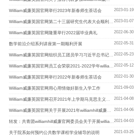
2023-01-19
William威廉英国官网举行2023年新春师生茶话会
2023-01-07
William威廉英国官网第二十三届研究生代表大会顺利召开
2022-06-30
William威廉英国官网隆重举行2022届毕业典礼
2022-05-31
数学前沿介绍系列讲座第一期顺利开展
2022-05-23
William威廉英国官网组织员工团员学习习近平总书记在庆祝中国共产主义青年团成立100周年大会上的重要讲话精神
2022-05-12
William威廉英国官网员工会荣获2021-2022学年williamhill威廉官网优秀院（系）员工会称号
2022-01-30
William威廉英国官网举行2022年新春师生茶话会
2021-09-03
William威廉英国官网用心用情做好新生入学工作
2021-04-08
William威廉英国官网召开2021年上学期马克思主义学习小组工作布置会暨青马学堂开班仪式
2021-04-06
William威廉英国官网关于开展2021年williamhill威廉官网“活力在基层”主题团日活动的通知
2021-04-03
转发：共青团williamhill威廉官网委员会关于开展williamhill威廉官网2020-2021年度共青团评优工作的通知
2021-03-25
关于院系如何预约公共数学课程学业辅导的说明