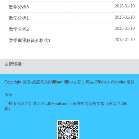
2015-01-10
数学分析3
2015-01-10
数学分析1
2015-01-10
数学分析2
2015-01-10
数据库课程简介格式1
友情链接：
Copyright 英国·威廉希尔(WilliamHill)中文官方网站-Officials Website 版权
所有
广州市海珠区新港西路135号williamhill威廉官网新数学楼（东南区266
栋）