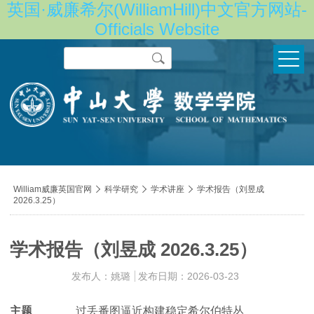
英国·威廉希尔(WilliamHill)中文官方网站-
Officials Website
Search
导
William威廉英国官网

科学研究

学术讲座

学术报告（刘昱成
2026.3.25）
航
痕
迹
学术报告（刘昱成 2026.3.25）
发布人：姚璐
发布日期：2026-03-23
主题
过丢番图逼近构建稳定希尔伯特丛