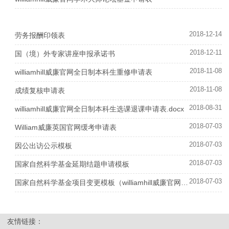
2018-12-14
劳务报酬印领表
2018-12-11
国（境）外专家讲座申报承诺书
2018-11-08
williamhill威廉官网全日制本科生重修申请表
2018-11-08
成绩复核申请表
2018-08-31
williamhill威廉官网全日制本科生选课退课申请表.docx
2018-07-03
William威廉英国官网缓考申请表
2018-07-03
因公出访公示模板
2018-07-03
国家自然科学基金延期结题申请模板
2018-07-03
国家自然科学基金项目变更模板（williamhill威廉官网制）
友情链接：