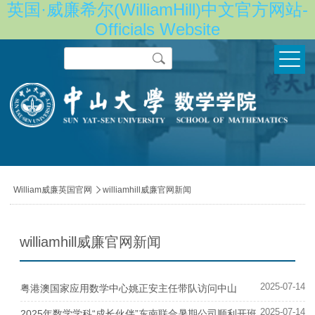
英国·威廉希尔(WilliamHill)中文官方网站-
Officials Website
Search
导
William威廉英国官网

williamhill威廉官网新闻
航
痕
迹
williamhill威廉官网新闻
2025-07-14
粤港澳国家应用数学中心姚正安主任带队访问中山
2025-07-14
2025年数学学科“成长伙伴”东南联合暑期公司顺利开班