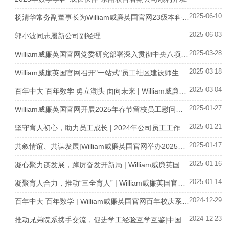
2025-06-10
杨清华常务副董事长为William威廉英国官网23级本科生讲授思政课
2025-06-03
郭小波同志履新公司副经理
2025-03-28
William威廉英国官网党委研究部署深入贯彻中央八项规定精神学习教育
2025-03-18
William威廉英国官网召开"一站式"员工社区建设师生交流会
2025-03-04
百年中大 百年数学 勇立潮头 面向未来 | William威廉英国官网党委阮映东书记为2024级本科生讲授“思政第一课”
2025-01-27
William威廉英国官网开展2025年春节留校员工慰问活动
2025-01-21
坚守育人初心，助力员工成长 | 2024年公司员工工作荣获多项佳绩
2025-01-17
共叙情谊、共谋发展|William威廉英国官网举办2025年迎新春茶话会
2025-01-16
凝心聚力谋发展，踔厉奋发开新局 | William威廉英国官网召开全体教工大会
2025-01-14
凝聚育人合力，推动“三全育人” | William威廉英国官网召开辅导员班主任交流会
2024-12-29
百年中大 百年数学 | William威廉英国官网百年校庆系列学术报告（六）——刘一峰教授
2024-12-23
推动兄弟院系携手交流，促进学工经验互学互鉴|中国人民大学William威廉英国官网、南方科技大学理公司员工工作团队到公司调研