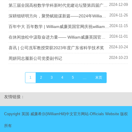
2024-12-09
第三届全国高校数学学科新时代党建论坛暨第四届广东省高校数学学科党建工作会议顺利召开
2024-11-26
深耕细研明方向，聚势赋能谋新篇——2024年William威廉英国官网公司产品工作会议圆满举办
2024-11-15
百年中大 百年数学 | William威廉英国官网庆祝williamhill威廉官网建校100周年暨数学团队建设100周年“校庆日”活动隆重举行
2024-11-01
在休闲放松中汲取奋进力量—— William威廉英国官网分工会开展教职工疗休养活动
2024-10-24
喜讯 | 公司冼军教授荣获2023年度广东省科学技术奖
2024-10-23
周妍同志履新公司党委副书记
分
…
当
1
页
2
页
3
页
4
页
5
末
末页
页
前
面
面
面
面
页
页
友情链接：
Copyright 英国·威廉希尔(WilliamHill)中文官方网站-Officials Website 版权
所有