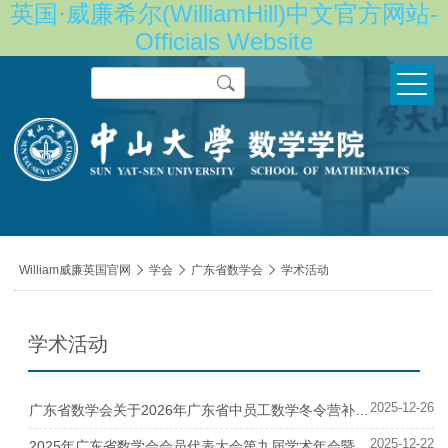
英国·威廉希尔(WilliamHill)中文官方网站-
Officials Website
Search
导
William威廉英国官网

学会

广东省数学会

学术活动
航
痕
迹
学术活动
2025-12-26
广东省数学会关于2026年广东省中员工数学冬令营补充的通知
2025-12-22
2025年广东省数学会会员代表大会第九届学术年会暨换届选举大会圆满召开