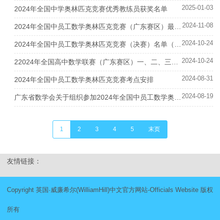
2025-01-03
2024年全国中学奥林匹克竞赛优秀教练员获奖名单
2024-11-08
2024年全国中员工数学奥林匹克竞赛（广东赛区）最终获奖名单
2024-10-24
2024年全国中员工数学奥林匹克竞赛（决赛）名单（广东）
2024-10-24
22024年全国高中数学联赛（广东赛区）一、二、三等奖公示名单
2024-08-31
2024年全国中员工数学奥林匹克竞赛考点安排
2024-08-19
广东省数学会关于组织参加2024年全国中员工数学奥林匹克竞赛预赛（广东赛区）的通知
分
当
1
页
2
页
3
页
4
页
5
末
末页
页
前
面
面
面
面
页
页
友情链接：
Copyright 英国·威廉希尔(WilliamHill)中文官方网站-Officials Website 版权
所有